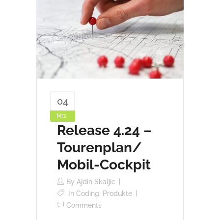
04
Mrz
Release 4.24 –
Tourenplan/
Mobil-Cockpit
By
Ajdin Skaljic
In
Coding
,
Produkte
Comments