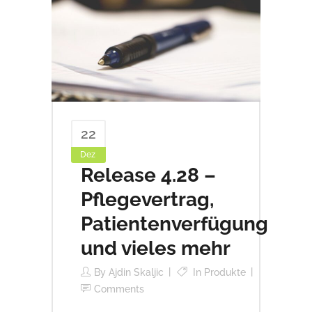
22
Dez
Release 4.28 –
Pflegevertrag,
Patientenverfügung
und vieles mehr
By
Ajdin Skaljic
In
Produkte
Comments